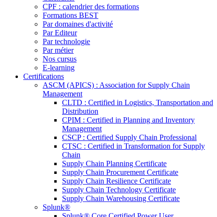
CPF : calendrier des formations
Formations BEST
Par domaines d'activité
Par Editeur
Par technologie
Par métier
Nos cursus
E-learning
Certifications
ASCM (APICS) : Association for Supply Chain
Management
CLTD : Certified in Logistics, Transportation and
Distribution
CPIM : Certified in Planning and Inventory
Management
CSCP : Certified Supply Chain Professional
CTSC : Certified in Transformation for Supply
Chain
Supply Chain Planning Certificate
Supply Chain Procurement Certificate
Supply Chain Resilience Certificate
Supply Chain Technology Certificate
Supply Chain Warehousing Certificate
Splunk®
Splunk® Core Certified Power User