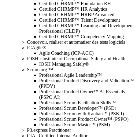
Certified CHRMP™ Foundation RH
Certified CHRMP™ HR Analytics
Certified CRHMP™ HRBP Advanced
Certified CHRMP™ Talent Development
Certified CHRMP™ Learning and Development
Professional (CLDP)
Certified CHRMP™ Competency Mapping
Concevoir, réaliser et automatiser des tests logiciels
ICAgile®
Agile Coaching (ICP-ACC)
IOSH : Institute of Occupational Safety and Health
IOSH Managing Safely®
Scrum.org ™
Professional Agile Leadership™
Professional Product Discovery and Validation™
(PPDV)
Professional Product Owner™ AI Essentials
(PSPO AI)
Professional Scrum Facilitation Skills™
Professional Scrum Developer™ (PSD)
Professional Scrum with Kanban™ (PSK I)
Professional Scrum Product Owner™ (PSPO)
Professional Scrum Master™ (PSM)
P3.express Practitioner
CIA : Certified Internal Auditor